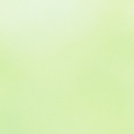
g
r
a
m
-
o
r
i
g
i
n
a
l